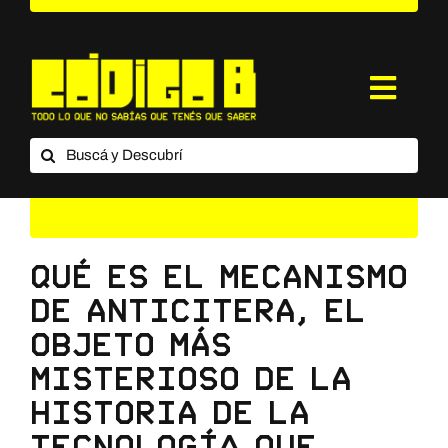
Saltar
al
contenido
Toggl
Navig
Buscar:
¿Qué es Código B?
Categorías
Suscripción
Qué es el mecanismo
de Anticitera, el
Contacto
objeto más
misterioso de la
historia de la
tecnología que