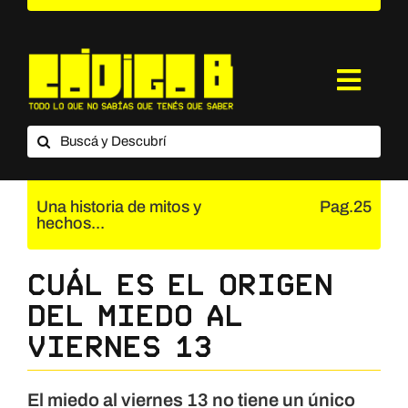
Saltar
al
contenido
Toggl
Navig
Buscar:
¿Qué es Código B?
Categorías
Una historia de mitos y
Pag.25
hechos...
Suscripción
Cuál es el origen
Contacto
del miedo al
viernes 13
El miedo al viernes 13 no tiene un único