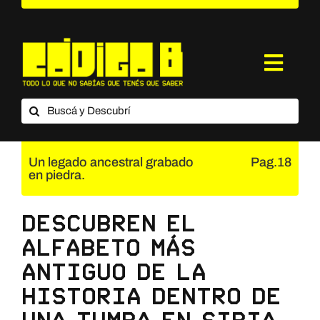
Saltar
al
contenido
Toggl
Navig
Buscar:
¿Qué es Código B?
Categorías
Un legado ancestral grabado
Pag.18
en piedra.
Suscripción
Descubren el
Contacto
alfabeto más
antiguo de la
historia dentro de
una tumba en Siria