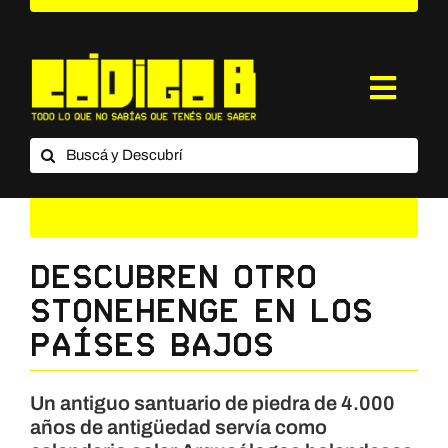
Saltar
al
contenido
Toggl
Navig
Buscar:
¿Qué es Código B?
Categorías
Suscripción
Descubren otro
Stonehenge en los
Contacto
Países Bajos
Un antiguo santuario de piedra de 4.000
años de antigüedad servía como