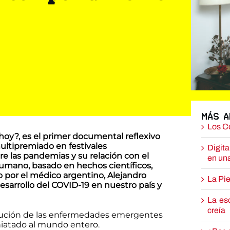
Más 
Los Co
oy?, es el primer documental reflexivo
ultipremiado en festivales
Digita
re las pandemias y su relación con el
en un
mano, basado en hechos científicos,
o por el médico argentino, Alejandro
La Pi
sarrollo del COVID-19 en nuestro país y
La es
creía
solución de las enfermedades emergentes
iatado al mundo entero.