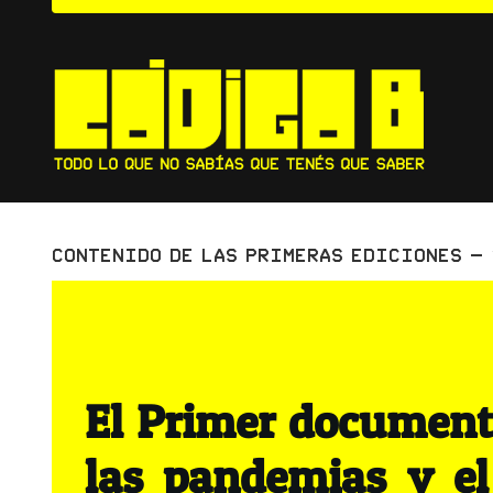
Saltar
al
contenido
Contenido de las primeras ediciones –
El Primer documenta
las pandemias y e