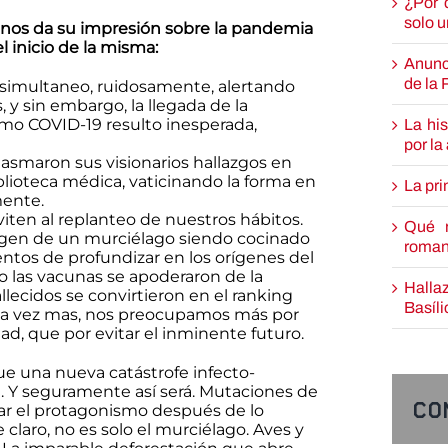
¿Por 
solo u
 nos da su impresión sobre la pandemia
 inicio de la misma:
Anunci
de la
simultaneo, ruidosamente, alertando
 y sin embargo, la llegada de la
o COVID-19 resulto inesperada,
La his
por la
asmaron sus visionarios hallazgos en
blioteca médica, vaticinando la forma en
La pr
mente.
iten al replanteo de nuestros hábitos.
Qué r
agen de un murciélago siendo cocinado
romana
ntos de profundizar en los orígenes del
o las vacunas se apoderaron de la
Halla
lecidos se convirtieron en el ranking
Basíli
na vez mas, nos preocupamos más por
dad, que por evitar el inminente futuro.
que una nueva catástrofe infecto-
a. Y seguramente así será. Mutaciones de
Co
ar el protagonismo después de lo
claro, no es solo el murciélago. Aves y