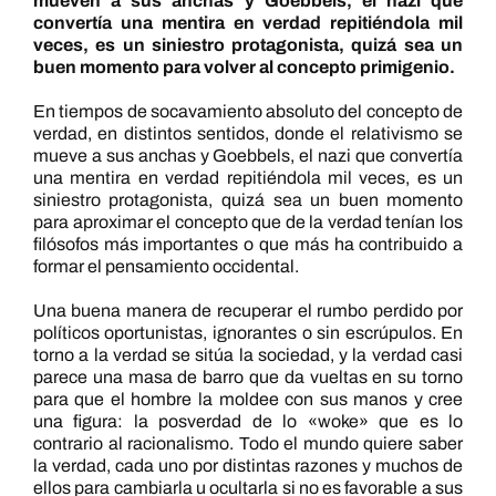
mueven a sus anchas y Goebbels, el nazi que
convertía una mentira en verdad repitiéndola mil
veces, es un siniestro protagonista, quizá sea un
buen momento para volver al concepto primigenio.
En tiempos de socavamiento absoluto del concepto de
verdad, en distintos sentidos, donde el relativismo se
mueve a sus anchas y Goebbels, el nazi que convertía
una mentira en verdad repitiéndola mil veces, es un
siniestro protagonista, quizá sea un buen momento
para aproximar el concepto que de la verdad tenían los
filósofos más importantes o que más ha contribuido a
formar el pensamiento occidental.
Una buena manera de recuperar el rumbo perdido por
políticos oportunistas, ignorantes o sin escrúpulos. En
torno a la verdad se sitúa la sociedad, y la verdad casi
parece una masa de barro que da vueltas en su torno
para que el hombre la moldee con sus manos y cree
una figura: la posverdad de lo «woke» que es lo
contrario al racionalismo. Todo el mundo quiere saber
la verdad, cada uno por distintas razones y muchos de
ellos para cambiarla u ocultarla si no es favorable a sus