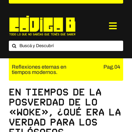
Saltar
al
contenido
Toggl
Navig
Buscar:
¿Qué es Código B?
Categorías
Reflexiones eternas en
Pag.04
tiempos modernos.
Suscripción
En tiempos de la
Contacto
posverdad de lo
«woke», ¿qué era la
verdad para los
filósofos