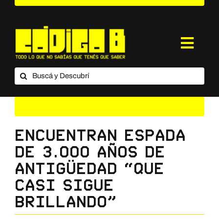
Saltar
al
contenido
Toggl
Navig
Buscar:
¿Qué es Código B?
Categorías
Suscripción
Encuentran espada
de 3.000 años de
Contacto
antigüedad “que
casi sigue
brillando”