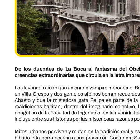
De los duendes de La Boca al fantasma del Obeli
creencias extraordinarias que circula en la letra impres
Las leyendas dicen que un enano vampiro merodea el Baj
en Villa Crespo y dos gemelos albinos borran recuerdos
Abasto y que la misteriosa gata Felipa es parte de l
maldiciones habitan, dentro del imaginario colectivo,
neogótico de la Facultad de Ingeniería, en la avenida L
incluye entre sus historias por las misteriosas razones po
Mitos urbanos perviven y mutan en la tradición oral y e
híbrido rata-perro acecha a sus presas en Costanera Sur