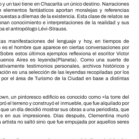
 y un taxi tiene en Chacarita un único destino. Narraciones
 elementos fantásticos aportan moralejas y referencias
puestas a dilemas de la existencia. Esta clase de relatos se
onan conocimiento e interpretaciones de la realidad y sus
ba el antropólogo Lévi-Strauss.
stas manifestaciones del lenguaje y hoy, en tiempos de
 es el hombre que aparece en ciertas conversaciones por
Sobre estos últimos ejemplos reflexiona el escritor Víctor
 Buenos Aires es leyenda(Planeta). Como una suerte de
ivamente testimonios personales, archivos históricos y
uación es una selección de las leyendas recopiladas por los
 por el área de Turismo de la Ciudad en base a distintas
n, un pintoresco edificio es conocido como «la torre del
ó el terreno y construyó el inmueble, que fue alquilado por
 que un día decidió mostrar sus obras a una periodista, que
des en sus impresiones. Días después, Clementina murió
la artista no saltó sino que fue empujada por aquellos seres