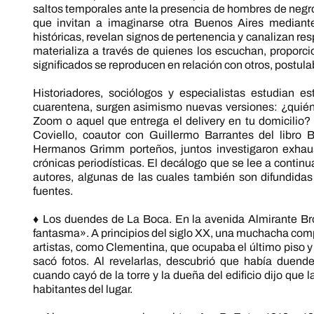
saltos temporales ante la presencia de hombres de negro
que invitan a imaginarse otra Buenos Aires mediante
históricas, revelan signos de pertenencia y canalizan res
materializa a través de quienes los escuchan, proporci
significados se reproducen en relación con otros, postula
Historiadores, sociólogos y especialistas estudian e
cuarentena, surgen asimismo nuevas versiones: ¿quién
Zoom o aquel que entrega el delivery en tu domicilio? 
Coviello, coautor con Guillermo Barrantes del libro
Hermanos Grimm porteños, juntos investigaron exhaust
crónicas periodísticas. El decálogo que se lee a contin
autores, algunas de las cuales también son difundidas
fuentes.
♦ Los duendes de La Boca. En la avenida Almirante Brow
fantasma». A principios del siglo XX, una muchacha compr
artistas, como Clementina, que ocupaba el último piso y
sacó fotos. Al revelarlas, descubrió que había duen
cuando cayó de la torre y la dueña del edificio dijo que 
habitantes del lugar.