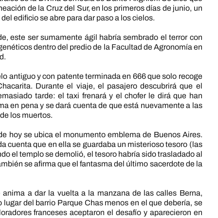
eación de la Cruz del Sur, en los primeros días de junio, un
l edificio se abre para dar paso a los cielos.
 este ser sumamente ágil habría sembrado el terror con
 genéticos dentro del predio de la Facultad de Agronomía en
d.
delo antiguo y con patente terminada en 666 que solo recoge
hacarita. Durante el viaje, el pasajero descubrirá que el
masiado tarde: el taxi frenará y el chofer le dirá que han
alma en pena y se dará cuenta de que está nuevamente a las
 de los muertos.
donde hoy se ubica el monumento emblema de Buenos Aires.
nda cuenta que en ella se guardaba un misterioso tesoro (las
o el templo se demolió, el tesoro habría sido trasladado al
ambién se afirma que el fantasma del último sacerdote de la
e anima a dar la vuelta a la manzana de las calles Berna,
o lugar del barrio Parque Chas menos en el que debería, se
loradores franceses aceptaron el desafío y aparecieron en