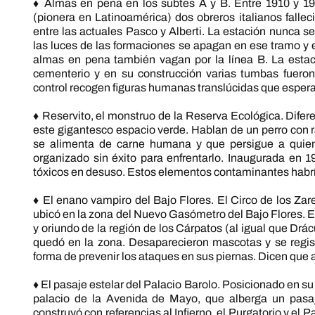
♦ Almas en pena en los subtes A y B. Entre 1910 y 191
(pionera en Latinoamérica) dos obreros italianos falle
entre las actuales Pasco y Alberti. La estación nunca 
las luces de las formaciones se apagan en ese tramo y e
almas en pena también vagan por la línea B. La estaci
cementerio y en su construcción varias tumbas fuero
control recogen figuras humanas translúcidas que espera
♦ Reservito, el monstruo de la Reserva Ecológica. Difere
este gigantesco espacio verde. Hablan de un perro con ra
se alimenta de carne humana y que persigue a quie
organizado sin éxito para enfrentarlo. Inaugurada en 1
tóxicos en desuso. Estos elementos contaminantes habrí
♦ El enano vampiro del Bajo Flores. El Circo de los Zare
ubicó en la zona del Nuevo Gasómetro del Bajo Flores. E
y oriundo de la región de los Cárpatos (al igual que Drác
quedó en la zona. Desaparecieron mascotas y se regis
forma de prevenir los ataques en sus piernas. Dicen que 
♦ El pasaje estelar del Palacio Barolo. Posicionado en s
palacio de la Avenida de Mayo, que alberga un pasaje
construyó con referencias al Infierno, el Purgatorio y el