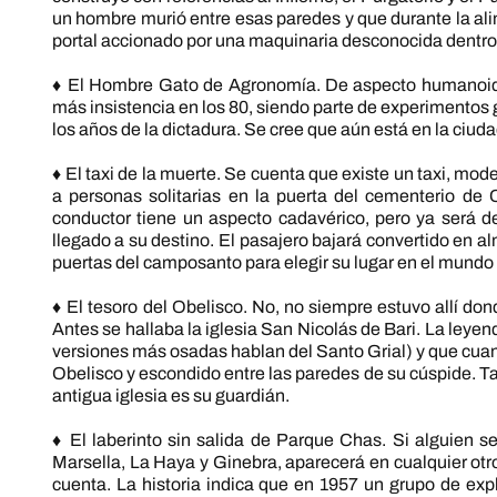
un hombre murió entre esas paredes y que durante la alin
portal accionado por una maquinaria desconocida dentro de
♦ El Hombre Gato de Agronomía. De aspecto humanoide,
más insistencia en los 80, siendo parte de experimentos
los años de la dictadura. Se cree que aún está en la ciuda
♦ El taxi de la muerte. Se cuenta que existe un taxi, mo
a personas solitarias en la puerta del cementerio de C
conductor tiene un aspecto cadavérico, pero ya será de
llegado a su destino. El pasajero bajará convertido en 
puertas del camposanto para elegir su lugar en el mundo
♦ El tesoro del Obelisco. No, no siempre estuvo allí 
Antes se hallaba la iglesia San Nicolás de Bari. La leye
versiones más osadas hablan del Santo Grial) y que cuand
Obelisco y escondido entre las paredes de su cúspide. T
antigua iglesia es su guardián.
♦ El laberinto sin salida de Parque Chas. Si alguien s
Marsella, La Haya y Ginebra, aparecerá en cualquier otr
cuenta. La historia indica que en 1957 un grupo de exp