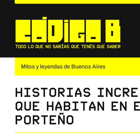
Saltar
al
contenido
Mitos y leyendas de Buenos Aires
Historias incre
que habitan en 
porteño