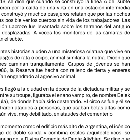
3, se dice que cuando se construyó la línea A del subte
cieron por la caída de una viga en una estación intermedia
se construyó y muchos pasajeros relatan que por las noches
s posible ver los cuerpos sin vida de los trabajadores. Las
ón Lacroze fue levantada sobre los terrenos del antiguo
n desplazadas. A veces los monitores de las cámaras de
n el subte.
ntes historias aluden a una misteriosa criatura que vive en
sgos de rata o coipo, animal similar a la nutria. Dicen que
nes caminan tranquilamente. Grupos de jóvenes se han
986, la Reserva fue hecha con relleno de tierra y enseres
an engendrado al agresivo animal.
s llegó a la ciudad en la época de la dictadura militar y se
ntre su troupe, figuraba el enano vampiro, de nombre Belek
ula), de donde había sido desterrado. El circo se fue y él se
traron ataques a personas, que usaban botas altas como
aún vive, muy debilitado, en ataúdes del cementerio
u momento como el edificio más alto de Argentina, el icónico
 de doble salida y combina estilos arquitectónicos, se
 Paraíso de la Divina Comedia de Dante Alighieri. Se dice que