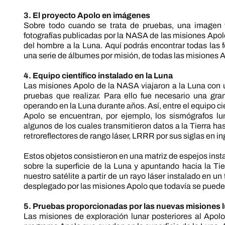
3. El proyecto Apolo en imágenes
Sobre todo cuando se trata de pruebas, una imagen 
fotografías publicadas por la NASA de las misiones Apol
del hombre a la Luna. Aquí podrás encontrar todas las
una serie de álbumes por misión, de todas las misiones A
4. Equipo científico instalado en la Luna
Las misiones Apolo de la NASA viajaron a la Luna con 
pruebas que realizar. Para ello fue necesario una gr
operando en la Luna durante años. Así, entre el equipo cie
Apolo se encuentran, por ejemplo, los sismógrafos lun
algunos de los cuales transmitieron datos a la Tierra h
retroreflectores de rango láser, LRRR por sus siglas en in
Estos objetos consistieron en una matriz de espejos ins
sobre la superficie de la Luna y apuntando hacia la Tier
nuestro satélite a partir de un rayo láser instalado en u
desplegado por las misiones Apolo que todavía se puede 
5. Pruebas proporcionadas por las nuevas misiones 
Las misiones de exploración lunar posteriores al Apol