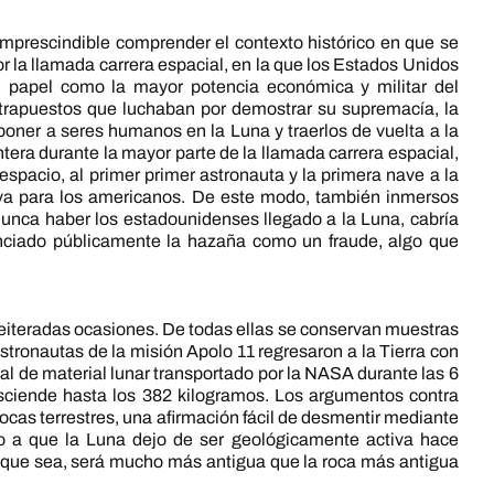
 imprescindible comprender el contexto histórico en que se
r la llamada carrera espacial, en la que los Estados Unidos
 papel como la mayor potencia económica y militar del
rapuestos que luchaban por demostrar su supremacía, la
oner a seres humanos en la Luna y traerlos de vuelta a la
antera durante la mayor parte de la llamada carrera espacial,
 espacio, al primer primer astronauta y la primera nave a la
itiva para los americanos. De este modo, también inmersos
unca haber los estadounidenses llegado a la Luna, cabría
unciado públicamente la hazaña como un fraude, algo que
 reiteradas ocasiones. De todas ellas se conservan muestras
stronautas de la misión Apolo 11 regresaron a la Tierra con
tal de material lunar transportado por la NASA durante las 6
sciende hasta los 382 kilogramos. Los argumentos contra
rocas terrestres, una afirmación fácil de desmentir mediante
do a que la Luna dejo de ser geológicamente activa hace
en que sea, será mucho más antigua que la roca más antigua