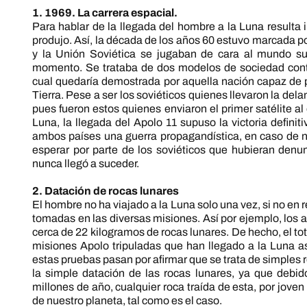
1. 1969. La carrera espacial.
Para hablar de la llegada del hombre a la Luna resulta
produjo. Así, la década de los años 60 estuvo marcada po
y la Unión Soviética se jugaban de cara al mundo su
momento. Se trataba de dos modelos de sociedad cont
cual quedaría demostrada por aquella nación capaz de p
Tierra. Pese a ser los soviéticos quienes llevaron la del
pues fueron estos quienes enviaron el primer satélite al
Luna, la llegada del Apolo 11 supuso la victoria defin
ambos países una guerra propagandística, en caso de n
esperar por parte de los soviéticos que hubieran den
nunca llegó a suceder.
2. Datación de rocas lunares
El hombre no ha viajado a la Luna solo una vez, si no en
tomadas en las diversas misiones. Así por ejemplo, los a
cerca de 22 kilogramos de rocas lunares. De hecho, el to
misiones Apolo tripuladas que han llegado a la Luna a
estas pruebas pasan por afirmar que se trata de simples 
la simple datación de las rocas lunares, ya que debi
millones de año, cualquier roca traída de esta, por jov
de nuestro planeta, tal como es el caso.