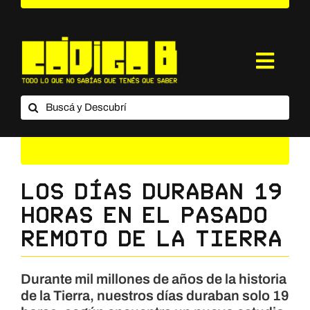
Saltar
al
contenido
Toggl
Navig
Buscar:
¿Qué es Código B?
Categorías
Suscripción
Los días duraban 19
horas en el pasado
Contacto
remoto de la Tierra
Durante mil millones de años de la historia
de la Tierra, nuestros días duraban solo 19