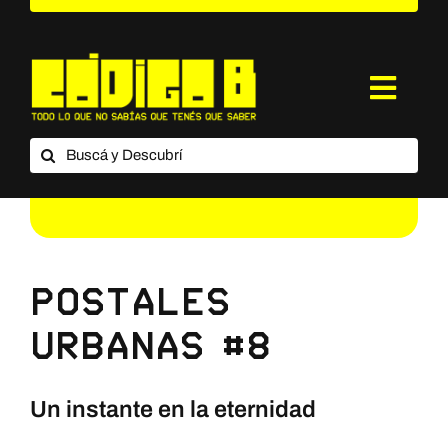
Saltar
al
contenido
Toggl
Navig
Buscar:
¿Qué es Código B?
Categorías
Suscripción
Postales
Contacto
Urbanas #8
Un instante en la eternidad