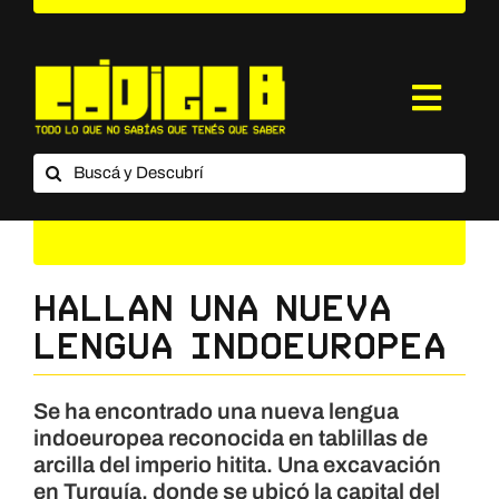
Saltar
al
contenido
Toggl
Navig
Buscar:
¿Qué es Código B?
Categorías
Suscripción
Hallan una nueva
lengua indoeuropea
Contacto
Se ha encontrado una nueva lengua
indoeuropea reconocida en tablillas de
arcilla del imperio hitita. Una excavación
en Turquía, donde se ubicó la capital del