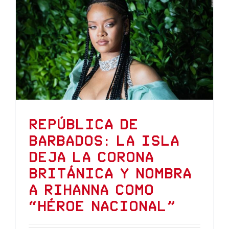
República de
Barbados: la isla
deja la Corona
británica y nombra
a Rihanna como
“héroe nacional”